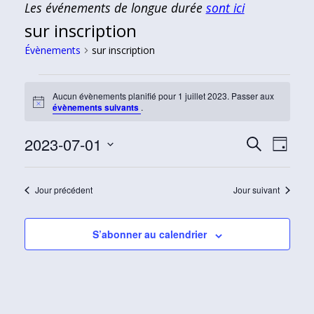
Les événements de longue durée
sont ici
sur inscription
Évènements
sur inscription
Évènements
Aucun évènements planifié pour 1 juillet 2023. Passer aux
for
Notice
évènements suivants
.
1
2023-07-01
juillet
Recherch
Navi
Recherche
Jour
de
2023
et
Sélectionnez
vues
navigati
une
Jour précédent
Jour suivant
Évèn
date.
de
vues
S’abonner au calendrier
Évèneme