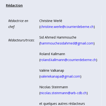
Rédaction
Rédactrice en
Christine Werlé
chef
:
(
christine.werle@courrierdeberne.ch
)
Sid Ahmed Hammouche
Rédacteurs/trices
:
(
hammouchesidahmed@gmail.com
)
Roland Kallmann
(
roland.kallmann@courrierdeberne.ch
)
Valérie Valkanap
(
valeriekanapa@gmail.com
)
Nicolas Steinmann
(
nicolas.steinmann@arb-cdb.ch
)
et quelques autres rédacteurs