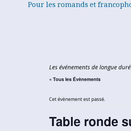
ASSOCIATION
Pour les romands et francoph
ROMANDE
ET
FRANCOPHONE
DE
BERNE
Les événements de longue dur
ET
« Tous les Évènements
ENVIRONS
Cet évènement est passé.
Table ronde s