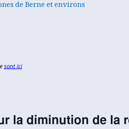
ones de Berne et environs
ée
sont ici
ur la diminution de la