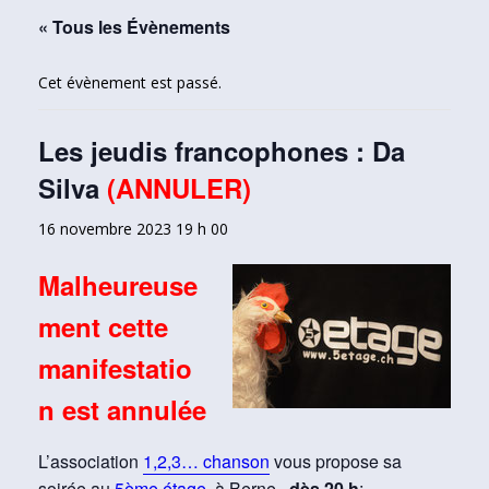
« Tous les Évènements
Cet évènement est passé.
Les jeudis francophones : Da
Silva
(ANNULER)
16 novembre 2023 19 h 00
Malheureuse
ment cette
manifestatio
n est annulée
L’association
1,2,3… chanson
vous propose sa
soirée au
5ème étage
, à Berne,
dès 20 h
;