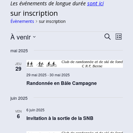
Les événements de longue durée
sont ici
sur inscription
Évènements
sur inscription
Évènements
À venir
Recherch
Navi
Recherche
Liste
de
et
Sélectionnez
mai 2025
vues
navigati
une
Évèn
date.
de
JEU
29
vues
29 mai 2025
-
30 mai 2025
Évèneme
Randonnée en Bâle Campagne
juin 2025
6 juin 2025
VEN
6
Invitation à la sortie de la SNB