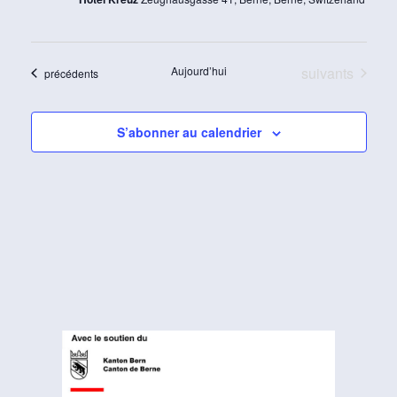
Évènements
Aujourd’hui
suivants
Évènements
précédents
S’abonner au calendrier